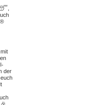
 😴,
euch
r®
n
mit
ten
l-
m der
 euch
t
auch
 🎉