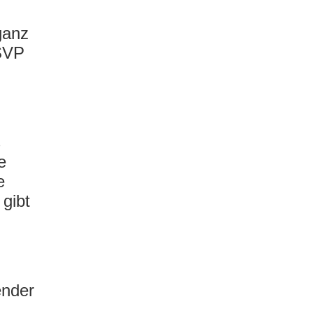
ganz
 SVP
s
e
e
 gibt
ender