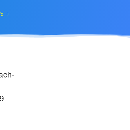
fo
ach-
9