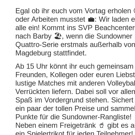
Egal ob ihr euch vom Vortag erholen
oder Arbeiten musstet 💼: Wir laden 
alle ein! Kommt ins SVP Beachcente
nach Barby 🏖, wenn die Sundowner
Quattro-Serie erstmals außerhalb vo
Magdeburg stattfindet.
Ab 15 Uhr könnt ihr euch gemeinsam 
Freunden, Kollegen oder euren Liebs
lustige Matches mit anderen Volleybal
Verrückten liefern. Dabei soll vor alle
Spaß im Vordergrund stehen. Sichert
ein paar der tollen Preise und sammel
Punkte für die Sundowner-Rangliste!
Neben einem Freigetränk 🥤 gibt es 
ein Spielertrikot für jeden Teilnehmer!