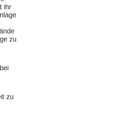
 ihr
Anlage
tände
nge zu
bei
it zu