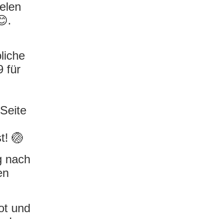
elen
😊.
liche
 für
Seite
t! 🏐
g nach
en
kot und