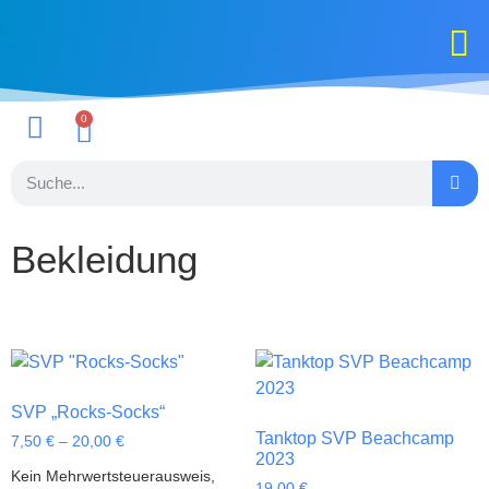
Landesstüt
0
Bekleidung
SVP „Rocks-Socks“
Tanktop SVP Beachcamp
7,50
€
–
20,00
€
2023
Kein Mehrwertsteuerausweis,
19,00
€