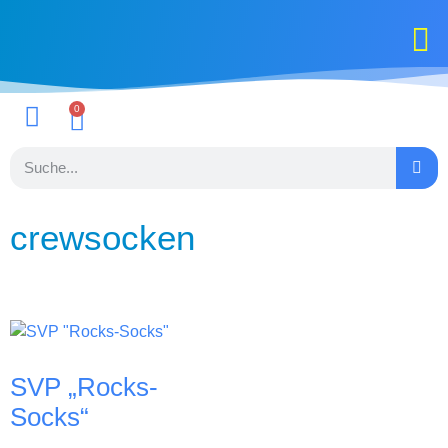
Landesstüt
0
crewsocken
SVP „Rocks-
Socks“