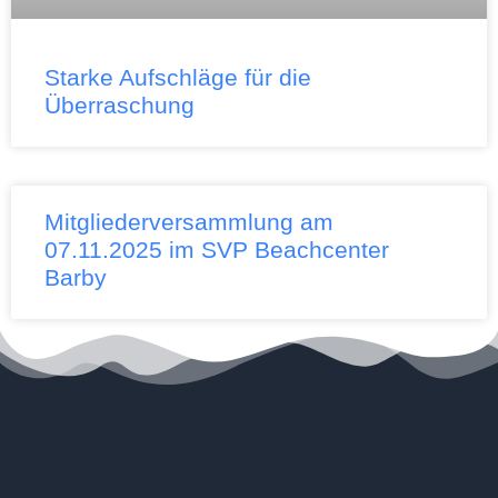
Starke Aufschläge für die
Überraschung
Mitgliederversammlung am
07.11.2025 im SVP Beachcenter
Barby