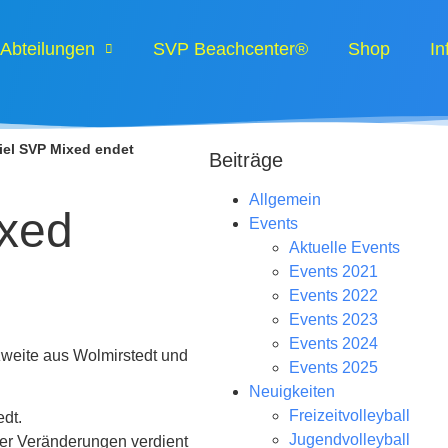
Abteilungen
SVP Beachcenter®
Shop
In
iel SVP Mixed endet
Beiträge
Allgemein
ixed
Events
Aktuelle Events
Events 2021
Events 2022
Events 2023
Events 2024
zweite aus Wolmirstedt und
Events 2025
Neuigkeiten
Freizeitvolleyball
edt.
Jugendvolleyball
her Veränderungen verdient