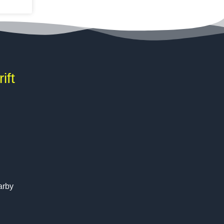
ift
arby